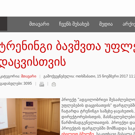
ᲛᲗᲐᲕᲐᲠᲘ
ᲩᲕᲔᲜᲡ ᲨᲔᲡᲐᲮᲔᲑ
ᲛᲔᲓᲘᲐ
ᲐᲠᲥᲘ
ტრენინგი ბავშვთა უფლ
დაცვისთვის
კატეგორია:
მთავარი
გამოქვეყნებულია: ოთხშაბათი, 15 ნოემბერი 2017 11
გადასვლები: 3095
პროექტ "ადგილობრივი შესაძლებლობ
უფლებების დაცვისათვის" ფარგლებშ
ჩატარდა ტრენინგი სამცხე-ჯავახეთის
დირექტორებისთვის, მასწავლებლების
წარმომადგენელთათვის. პროექტი და
პროექტის ფარგლებში მომზადდა საკ
იხილოთ ბმულზე
. საკითხავი მასალა